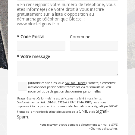
« En renseignant votre numéro de téléphone, vous
êtes informé(e) de votre droit à vous inscrire
gratuitement sur la liste d’opposition au
démarchage téléphonique Bloctel :
www.bloctel.gouv.fr. »
* Code Postal
Commune
* Votre message
J'autorise ce site ainsi que
SWOAX France
(Econeto) à conserver
mes données personnelles transmises via ce formulaire. Voir
notre
politique de gestion des données personnelles.
Usage réservé : Ce formulaire est strictement dédié à nos clients.
Conformément à l'
Art. L34-5 du CPCE
et à l'
Art. 21 du RGPD
, nous nous
opposons à toute prospection commerciale. Tout abus sera signalé par SWOAX
CNIL
Signal-
France et l'entreprise destinataire auprès de la
et de
Spam
.
Nous recevrons votre demande directement par mail et SMS.
*Champs obligatoires.