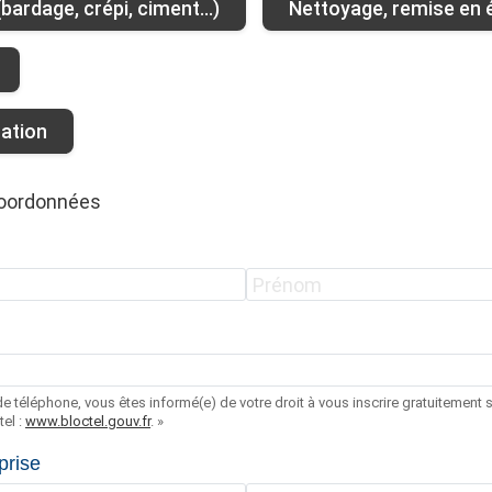
ardage, crépi, ciment...)
Nettoyage, remise en é
tation
coordonnées
e téléphone, vous êtes informé(e) de votre droit à vous inscrire gratuitement su
el :
www.bloctel.gouv.fr
. »
prise