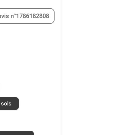
evis n°1786182808
 sols