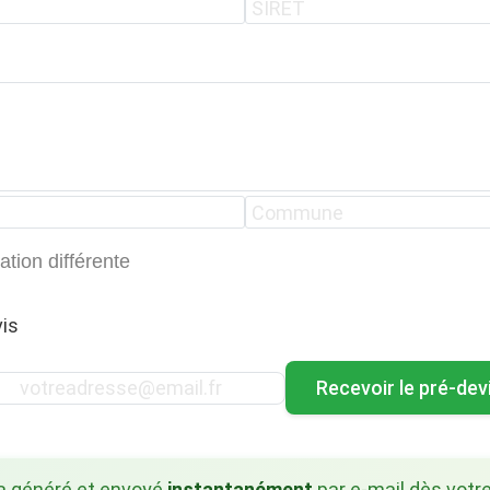
ation différente
is
Recevoir le pré-dev
ra généré et envoyé
instantanément
par e-mail dès votre