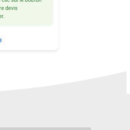
re devis
r.
o