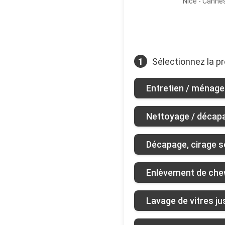
Nice - Canne
1
Sélectionnez la pr
Entretien / ménage 
Nettoyage / décap
Décapage, cirage s
Enlèvement de che
Lavage de vitres j