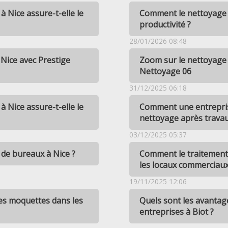
 Nice assure-t-elle le
Comment le nettoyage d
productivité ?
28/01/2026 08:48
 Nice avec Prestige
Zoom sur le nettoyage 
Nettoyage 06
31/12/2025 06:18
 Nice assure-t-elle le
Comment une entreprise
nettoyage après travau
03/12/2025 05:37
 de bureaux à Nice ?
Comment le traitement d
les locaux commerciaux 
19/11/2025 12:06
les moquettes dans les
Quels sont les avantag
entreprises à Biot ?