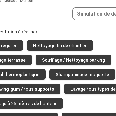
s - Monaco - Menton
Simulation de d
estation à réaliser
régulier
Nettoyage fin de chantier
age terrasse
Soufflage / Nettoyage parking
ol thermoplastique
Shampouinage moquette
wing-gum / tous supports
Lavage tous types de
usqu'à 25 mètres de hauteur