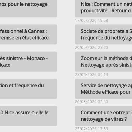
emps pour le nettoyage
Nice : Comment un net
productivité - Retour d
17/06/2026 19:58
ofessionnel à Cannes :
Societe de proprete a S
remise en état efficace
frequence du nettoyag
20/05/2026 23:20
s sinistre - Monaco -
Zoom sur la méthode de
icace
Nettoyage après sinist
23/04/2026 04:13
tion et frequence du
Service de nettoyage ap
Méthode efficace pour 
26/03/2026 02:50
 Nice assure-t-elle le
Comment une entreprise
nettoyage de vitres ?
25/02/2026 17:33