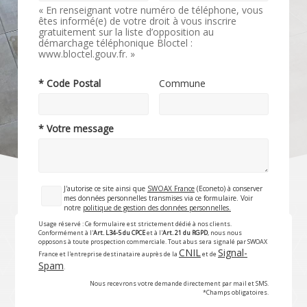
« En renseignant votre numéro de téléphone, vous
êtes informé(e) de votre droit à vous inscrire
gratuitement sur la liste d’opposition au
démarchage téléphonique Bloctel :
www.bloctel.gouv.fr. »
* Code Postal
Commune
* Votre message
J'autorise ce site ainsi que
SWOAX France
(Econeto) à conserver
mes données personnelles transmises via ce formulaire. Voir
notre
politique de gestion des données personnelles.
Usage réservé : Ce formulaire est strictement dédié à nos clients.
Conformément à l'
Art. L34-5 du CPCE
et à l'
Art. 21 du RGPD
, nous nous
opposons à toute prospection commerciale. Tout abus sera signalé par SWOAX
CNIL
Signal-
France et l'entreprise destinataire auprès de la
et de
Spam
.
Nous recevrons votre demande directement par mail et SMS.
*Champs obligatoires.