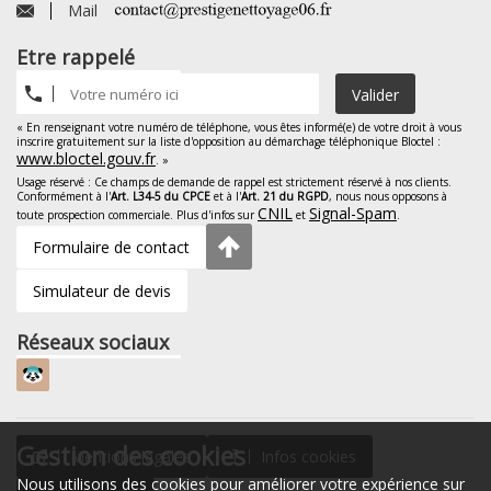
Mail
Etre rappelé
Valider
« En renseignant votre numéro de téléphone, vous êtes informé(e) de votre droit à vous
inscrire gratuitement sur la liste d'opposition au démarchage téléphonique Bloctel :
www.bloctel.gouv.fr
. »
Usage réservé : Ce champs de demande de rappel est strictement réservé à nos clients.
Conformément à l'
Art. L34-5 du CPCE
et à l'
Art. 21 du RGPD
, nous nous opposons à
CNIL
Signal-Spam
toute prospection commerciale. Plus d'infos sur
et
.
Formulaire de contact
Simulateur de devis
Réseaux sociaux
Gestion des cookies
Mentions légales
Infos cookies
Nous utilisons des cookies pour améliorer votre expérience sur